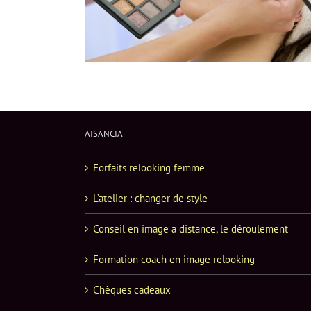
AISANCIA
Forfaits relooking femme
L’atelier : changer de style
Conseil en image a distance, le déroulement
Formation coach en image relooking
Chèques cadeaux