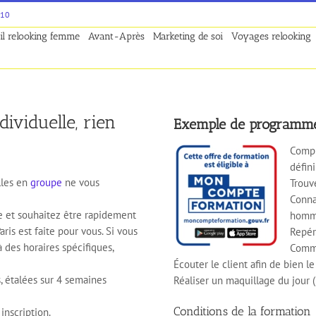
 10
il relooking femme
Avant-Après
Marketing de soi
Voyages relooking
ividuelle, rien
Exemple de programme
Compr
défini
lles en
groupe
ne vous
Trouve
Conna
e et souhaitez être rapidement
hom
aris est faite pour vous. Si vous
Repére
 des horaires spécifiques,
Comme
Écouter le client afin de bien le
 étalées sur 4 semaines
Réaliser un maquillage du jour 
Conditions de la formation
inscription.