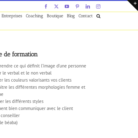
Facebook
X
YouTube
Pinterest
LinkedIn
Instagram
Entreprises
Coaching
Boutique
Blog
Contact
 de formation
endre ce qui définit l’image d’une personne
r le verbal et le non verbal
r les couleurs valorisants vos clients
itre les différentes morphologies femme et
me
r les différents styles
nt bien communiquer avec le client
 conseiller
(le béaba)