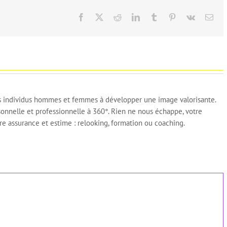
Facebook
X
Reddit
LinkedIn
Tumblr
Pinterest
Vk
Ema
 individus hommes et femmes à développer une image valorisante.
sonnelle et professionnelle à 360°. Rien ne nous échappe, votre
e assurance et estime : relooking, formation ou coaching.