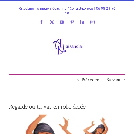
Passer
Relooking, Formation, Coaching ? Contactez-nous ! 06 98 28 56
au
10
contenu
Facebook
X
YouTube
Pinterest
LinkedIn
Instagram
Précédent
Suivant
Regarde où tu vas en robe dorée
Voir
l'image
agrandie