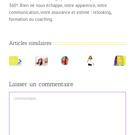
360°. Rien ne nous échappe, votre apparence, votre
communication, votre assurance et estime : relooking,
formation ou coaching.
Articles similaires
Préparer
L’habit
Manager
Préparer
sa
Accepter
ne
et
sa
prise
sa
fait
contrôler
journée
de
taille
pas
Laisser un commentaire
ses
relooking
parole
de
le
émotions
Paris
en
vêtement
moine
Commentaire
public